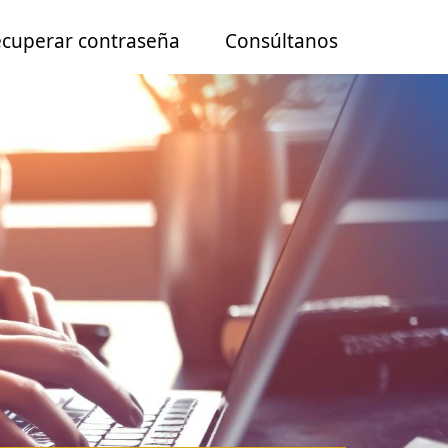
cuperar contraseña
C
onsúltanos