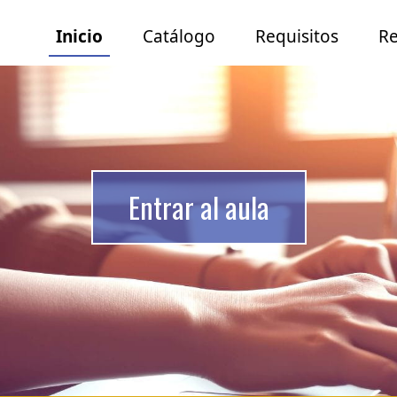
I
nicio
C
atálogo
R
equisitos
Re
Entrar al aula