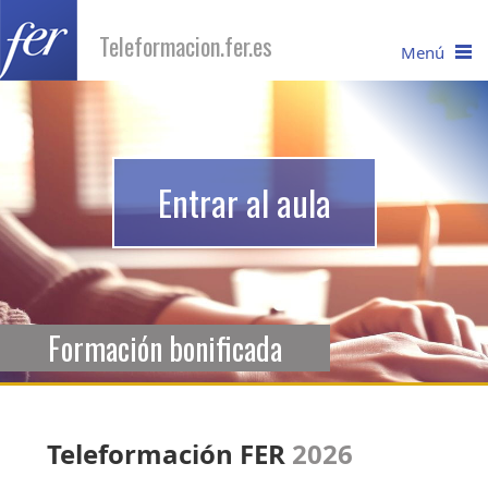
Teleformacion.fer.es
Menú
I
nicio
C
atálogo
Entrar al aula
R
equisitos
Recuperar contraseña
C
onsúltanos
Formación bonificada
Teleformación FER
2026