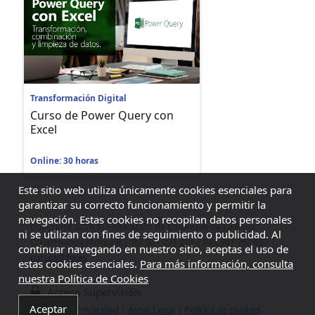
Transformación Digital
Curso de Power Query con
Excel
Online: 30 horas
Este sitio web utiliza únicamente cookies esenciales para
garantizar su correcto funcionamiento y permitir la
navegación. Estas cookies no recopilan datos personales
Copyright 2026 © Federación de Empresas de La Rioja
ni se utilizan con fines de seguimiento o publicidad. Al
C/Hermanos Moroy 8 | Tel: 941 271 271 | Fax 941 262 537 |
continuar navegando en nuestro sitio, aceptas el uso de
cursos@fer.es
estas cookies esenciales.
Para más información, consulta
nuestra Política de Cookies
Acceso Supervisión
Aceptar
Politica de Privacidad
|
Aviso Legal
|
Política de cookies