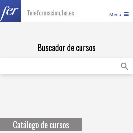
Teleformacion.fer.es
Menú
I
nicio
Buscador de cursos
C
atálogo
R
equisitos
Recuperar contraseña
C
onsúltanos
Catálogo de cursos