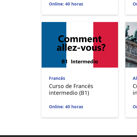
Online: 40 horas
On
Francés
A
Curso de Francés
C
intermedio (B1)
i
Online: 40 horas
On