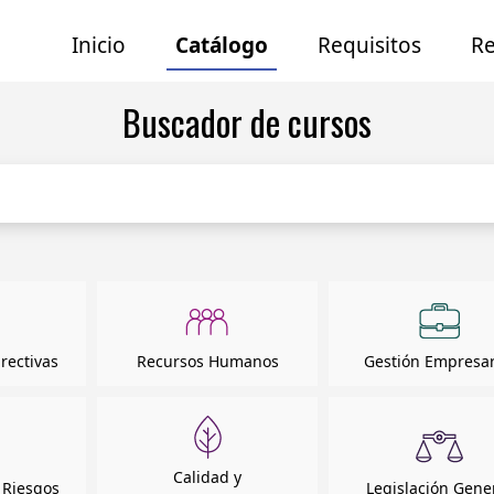
I
nicio
C
atálogo
R
equisitos
Re
Buscador de cursos
rectivas
Recursos Humanos
Gestión Empresar
Calidad y
 Riesgos
Legislación Gene