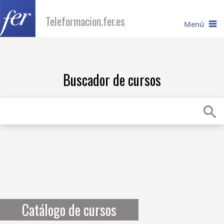
Teleformacion.fer.es
Menú
I
nicio
Buscador de cursos
C
atálogo
R
equisitos
Recuperar contraseña
C
onsúltanos
Catálogo de cursos